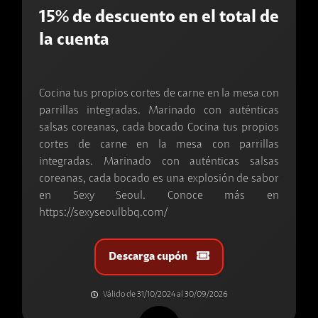
15% de descuento en el total de
la cuenta
Cocina tus propios cortes de carne en la mesa con
parrillas integradas. Marinado con auténticas
salsas coreanas, cada bocado Cocina tus propios
cortes de carne en la mesa con parrillas
integradas. Marinado con auténticas salsas
coreanas, cada bocado es una explosión de sabor
en Sexy Seoul. Conoce más en
https://sexyseoulbbq.com/
Descarga cupón
Válido de 31/10/2024 al 30/09/2026
Busca cupones, tiendas, descuentos, ciudades y productos.