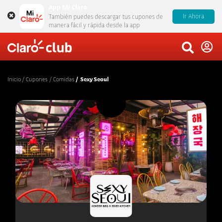
App Mi Claro
Ir Ahora
También puedes descargar tus cupones de
manera fácil y rápida desde la app
Inicio
Cupones
Comidas
Sexy Seoul