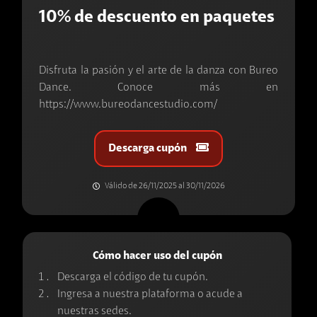
10% de descuento en paquetes
Disfruta la pasión y el arte de la danza con Bureo
Dance. Conoce más en
https://www.bureodancestudio.com/
Descarga cupón
Válido de 26/11/2025 al 30/11/2026
Cómo hacer uso del cupón
Busca cupones, tiendas, descuentos, ciudades y productos.
Descarga el código de tu cupón.
Ingresa a nuestra plataforma o acude a
nuestras sedes.