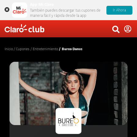
App Mi Claro
Ir Ahora
También puedes descargar tus cupones de
manera fácil y rápida desde la app
Inicio
Cupones
Entretenimiento
Bureo Dance