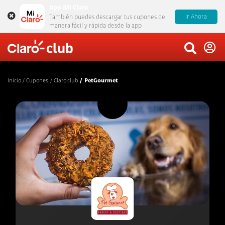
App Mi Claro
Ir Ahora
También puedes descargar tus cupones de
manera fácil y rápida desde la app
Inicio
Cupones
Claro club
PetGourmet