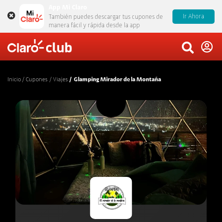
App Mi Claro
Ir Ahora
También puedes descargar tus cupones de
manera fácil y rápida desde la app
Inicio
Cupones
Viajes
Glamping Mirador de la Montaña