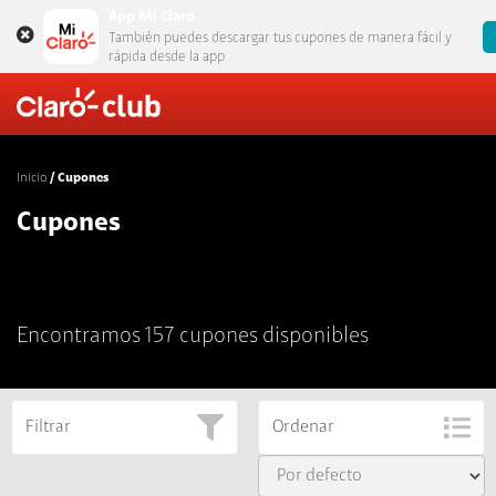
App Mi Claro
También puedes descargar tus cupones de manera fácil y
rápida desde la app
Inicio
Cupones
Cupones
Encontramos 157 cupones disponibles
Filtrar
Ordenar