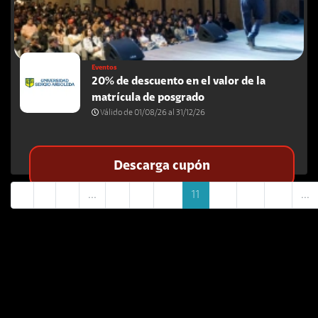
Eventos
20% de descuento en el valor de la
matrícula de posgrado
Válido de 01/08/26 al 31/12/26
Descarga cupón
«
1
2
...
8
9
10
11
12
13
14
...