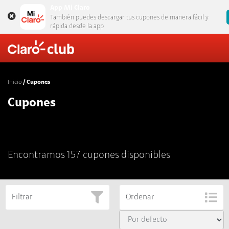
App Mi Claro
También puedes descargar tus cupones de manera fácil y
rápida desde la app
Inicio
Cupones
Cupones
Encontramos 157 cupones disponibles
Filtrar
Ordenar