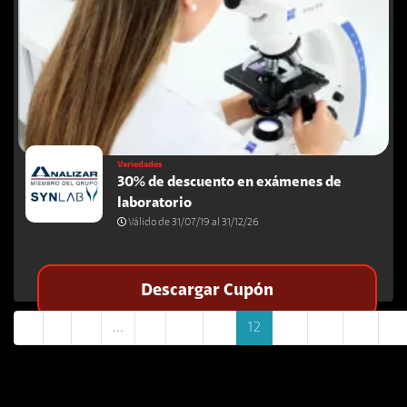
Variedades
30% de descuento en exámenes de
laboratorio
Válido de 31/07/19 al 31/12/26
Descargar Cupón
«
1
2
...
9
10
11
12
13
14
15
16